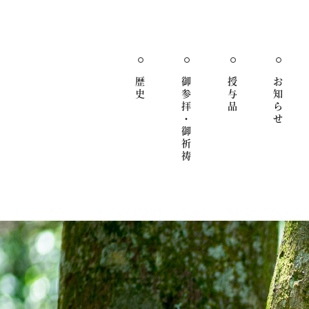
歴
御参拝・御祈祷
授与品
お知らせ
史