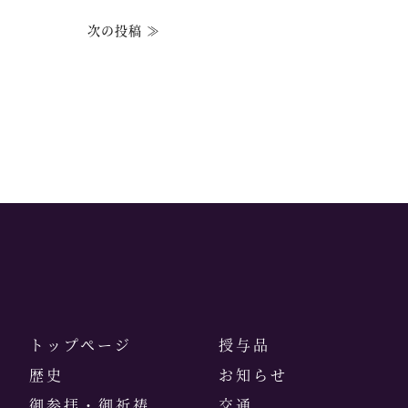
次の投稿 ≫
トップページ
授与品
歴史
お知らせ
御参拝・御祈祷
交通